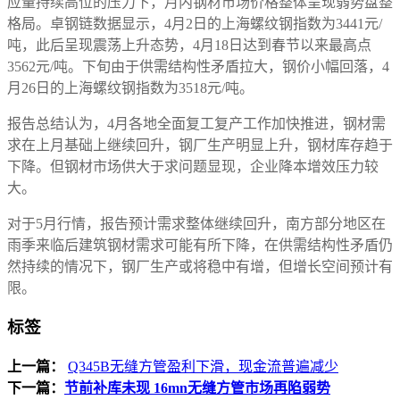
应量持续高位的压力下，月内钢材市场价格整体呈现弱势盘整
格局。卓钢链数据显示，4月2日的上海螺纹钢指数为3441元/
吨，此后呈现震荡上升态势，4月18日达到春节以来最高点
3562元/吨。下旬由于供需结构性矛盾拉大，钢价小幅回落，4
月26日的上海螺纹钢指数为3518元/吨。
报告总结认为，4月各地全面复工复产工作加快推进，钢材需
求在上月基础上继续回升，钢厂生产明显上升，钢材库存趋于
下降。但钢材市场供大于求问题显现，企业降本增效压力较
大。
对于5月行情，报告预计需求整体继续回升，南方部分地区在
雨季来临后建筑钢材需求可能有所下降，在供需结构性矛盾仍
然持续的情况下，钢厂生产或将稳中有增，但增长空间预计有
限。
标签
上一篇：
Q345B无缝方管盈利下滑，现金流普遍减少
下一篇：
节前补库未现 16mn无缝方管市场再陷弱势